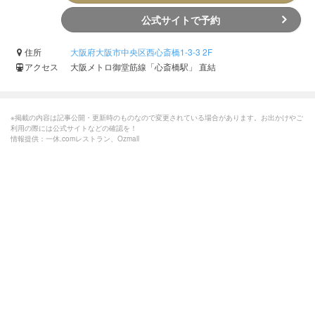
公式サイトで予約
住所
大阪府大阪市中央区西心斎橋1-3-3 2F
アクセス
大阪メトロ御堂筋線「心斎橋駅」 直結
※掲載の内容は記事公開・更新時のものなので変更されている場合があります。お出かけやご
利用の際には公式サイトなどの確認を！
情報提供：一休.comレストラン、Ozmall