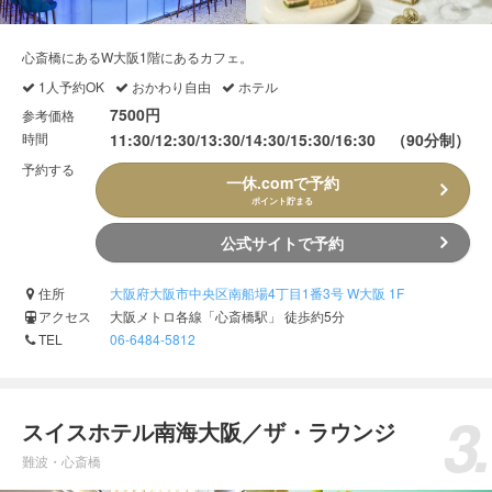
心斎橋にあるW大阪1階にあるカフェ。
1人予約OK
おかわり自由
ホテル
7500円
参考価格
時間
11:30/12:30/13:30/14:30/15:30/16:30 （90分制）
予約する
一休.comで予約
ポイント貯まる
公式サイトで予約
住所
大阪府大阪市中央区南船場4丁目1番3号 W大阪 1F
アクセス
大阪メトロ各線「心斎橋駅」 徒歩約5分
TEL
06-6484-5812
スイスホテル南海大阪／ザ・ラウンジ
難波・心斎橋