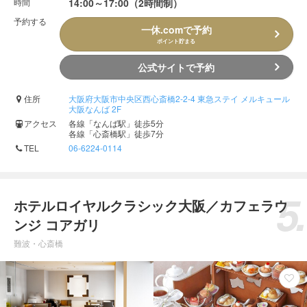
時間
14:00～17:00（2時間制）
予約する
一休.comで予約
ポイント貯まる
公式サイトで予約
住所
大阪府大阪市中央区西心斎橋2-2-4 東急ステイ メルキュール
大阪なんば 2F
アクセス
各線「なんば駅」徒歩5分
各線「心斎橋駅」徒歩7分
TEL
06-6224-0114
ホテルロイヤルクラシック大阪／カフェラウ
ンジ コアガリ
難波・心斎橋