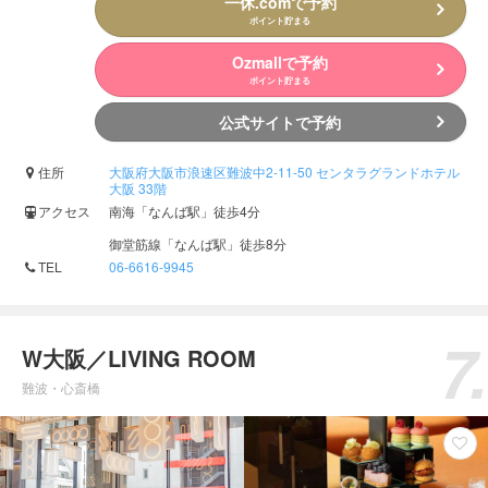
一休.comで予約
ポイント貯まる
Ozmallで予約
ポイント貯まる
公式サイトで予約
住所
大阪府大阪市浪速区難波中2-11-50 センタラグランドホテル
大阪 33階
アクセス
南海「なんば駅」徒歩4分
御堂筋線「なんば駅」徒歩8分
TEL
06-6616-9945
W大阪／LIVING ROOM
難波・心斎橋