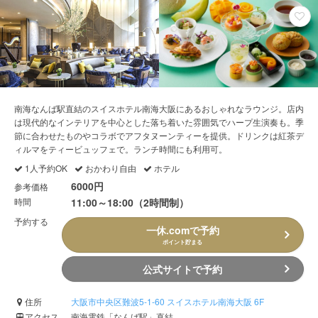
南海なんば駅直結のスイスホテル南海大阪にあるおしゃれなラウンジ。店内
は現代的なインテリアを中心とした落ち着いた雰囲気でハープ生演奏も。季
節に合わせたものやコラボでアフタヌーンティーを提供。ドリンクは紅茶デ
ィルマをティービュッフェで。ランチ時間にも利用可。
1人予約OK
おかわり自由
ホテル
6000円
参考価格
時間
11:00～18:00（2時間制）
予約する
一休.comで予約
ポイント貯まる
公式サイトで予約
住所
大阪市中央区難波5-1-60 スイスホテル南海大阪 6F
アクセス
南海電鉄「なんば駅」直結