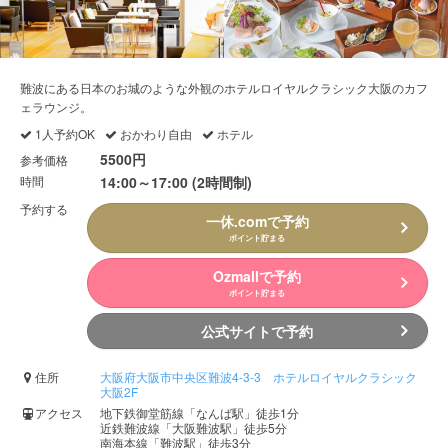
難波にある日本のお城のような外観のホテルロイヤルクラシック大阪のカフ
ェラウンジ。
1人予約OK
おかわり自由
ホテル
5500円
参考価格
時間
14:00～17:00 (2時間制)
予約する
一休.comで予約
ポイント貯まる
Ozmallで予約
ポイント貯まる
公式サイトで予約
住所
大阪府大阪市中央区難波4-3-3 ホテルロイヤルクラシック
大阪2F
アクセス
地下鉄御堂筋線「なんば駅」徒歩1分
近鉄難波線「大阪難波駅」徒歩5分
南海本線「難波駅」徒歩3分