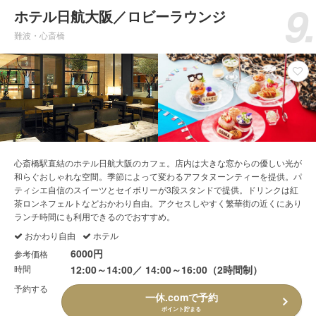
ホテル日航大阪／ロビーラウンジ
難波・心斎橋
心斎橋駅直結のホテル日航大阪のカフェ。店内は大きな窓からの優しい光が
和らぐおしゃれな空間。季節によって変わるアフタヌーンティーを提供。パ
ティシエ自信のスイーツとセイボリーが3段スタンドで提供。ドリンクは紅
茶ロンネフェルトなどおかわり自由。アクセスしやすく繁華街の近くにあり
ランチ時間にも利用できるのでおすすめ。
おかわり自由
ホテル
6000円
参考価格
時間
12:00～14:00／ 14:00～16:00（2時間制）
予約する
一休.comで予約
ポイント貯まる