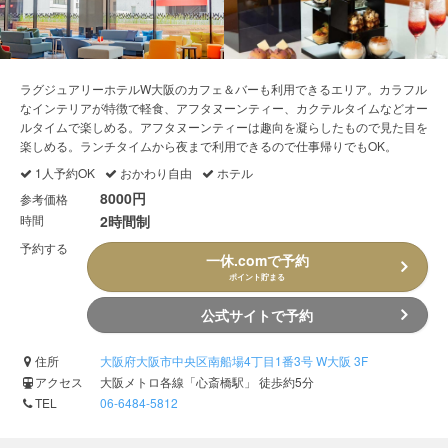
ラグジュアリーホテルW大阪のカフェ＆バーも利用できるエリア。カラフル
なインテリアが特徴で軽食、アフタヌーンティー、カクテルタイムなどオー
ルタイムで楽しめる。アフタヌーンティーは趣向を凝らしたもので見た目を
楽しめる。ランチタイムから夜まで利用できるので仕事帰りでもOK。
1人予約OK
おかわり自由
ホテル
8000円
参考価格
時間
2時間制
予約する
一休.comで予約
ポイント貯まる
公式サイトで予約
住所
大阪府大阪市中央区南船場4丁目1番3号 W大阪 3F
アクセス
大阪メトロ各線「心斎橋駅」 徒歩約5分
TEL
06-6484-5812