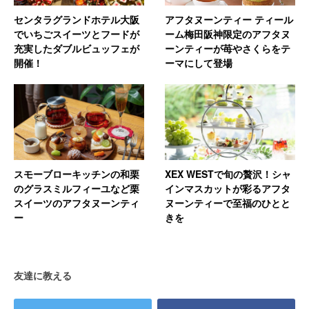
センタラグランドホテル大阪
アフタヌーンティー ティール
でいちごスイーツとフードが
ーム梅田阪神限定のアフタヌ
充実したダブルビュッフェが
ーンティーが苺やさくらをテ
開催！
ーマにして登場
スモーブローキッチンの和栗
XEX WESTで旬の贅沢！シャ
のグラスミルフィーユなど栗
インマスカットが彩るアフタ
スイーツのアフタヌーンティ
ヌーンティーで至福のひとと
ー
きを
友達に教える