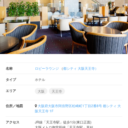
名称
ロビーラウンジ
（
都シティ 大阪天王寺）
タイプ
ホテル
エリア
大阪
天王寺
住所／地図
大阪府大阪市阿倍野区松崎町1丁目2番8号 都シティ 大
阪天王寺 1F
アクセス
JR線「天王寺駅」徒歩1分(東口正面)
大阪メトロ御堂筋線「天王寺駅」直結