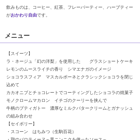
飲みものは、コーヒー、紅茶、フレーバーティー、ハーブティー
が
おかわり自由
です。
メニュー
【スイーツ】
ラ・ネージュ「幻の洋梨」を使用した グラスショートケーキ
レモンのムースライチの香り シマエナガのイメージ
ショコラスフィア マスカルポーネとクラシックショコラを閉じ
込めて
カカオニブとチョコレートでコーティングしたショコラの焼菓子
モノクロームマカロン イチゴのクーリーを挟んで
牛柄のプティガトー 濃厚なミルクバタークリームとガナッシュ
の組み合わせ
【セイボリー】
・スコーン はちみつ（生駒百花）
・鶏のバロティーヌ～黒ニンニクを使ったソース～