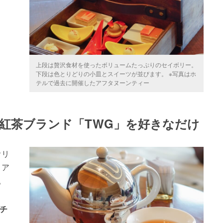
上段は贅沢食材を使ったボリュームたっぷりのセイボリー。
下段は色とりどりの小皿とスイーツが並びます。 ※写真はホ
テルで過去に開催したアフタヌーンティー
紅茶ブランド「TWG」を好きなだけ
オリ
 ア
。
チ