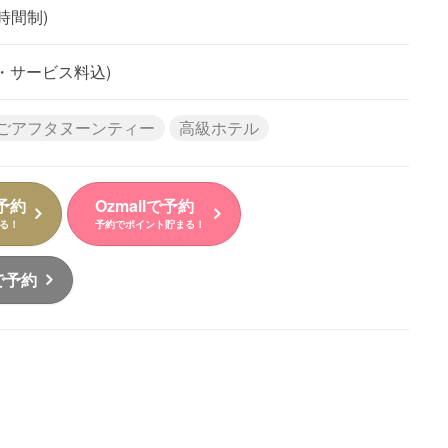
(2時間制)
費税・サービス料込)
ごアフタヌーンティー
高級ホテル
予約
Ozmallで予約
る！
予約でポイント貯まる！
で予約