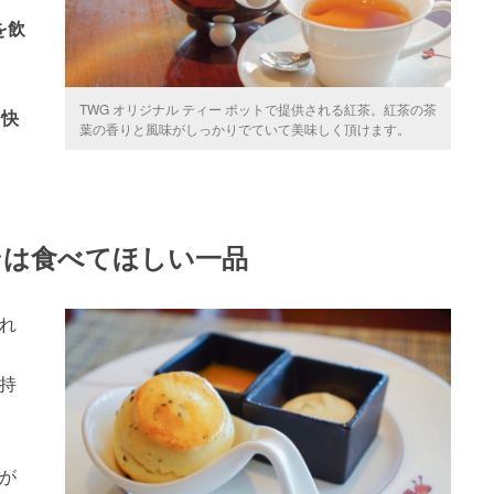
を飲
TWG オリジナル ティー ポットで提供される紅茶。紅茶の茶
く快
葉の香りと風味がしっかりでていて美味しく頂けます。
ンは食べてほしい一品
れ
持
が