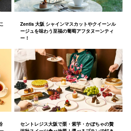
こ
Zentis 大阪 シャインマスカットやクイーンル
ージュを味わう至福の葡萄アフタヌーンティ
ー！
粉
セントレジス大阪で栗・紫芋・かぼちゃの贅
ー
沢秋スイーツ食べ放題！選べるプランで好き