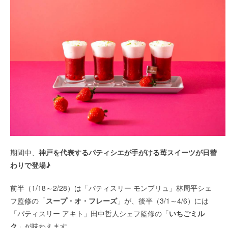
期間中、
神戸を代表するパティシエが手がける苺スイーツが日替
わりで登場♪
前半（1/18～2/28）は「パティスリー モンプリュ」林周平シェ
フ監修の「
スープ・オ・フレーズ
」が、後半（3/1～4/6）には
「パティスリー アキト」田中哲人シェフ監修の「
いちごミル
ク
」が味わえます。