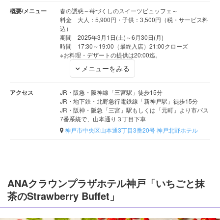
概要/メニュー
春の誘惑～苺づくしのスイーツビュッフェ～
料金 大人：5,900円・子供：3,500円（税・サービス料
込）
期間 2025年3月1日(土)～6月30日(月)
時間 17:30～19:00（最終入店）21:00クローズ
※お料理・デザートの提供は20:00迄。
メニューをみる
アクセス
JR・阪急・阪神線「三宮駅」徒歩15分
JR・地下鉄・北野急行電鉄線「新神戸駅」徒歩15分
JR・阪神・阪急「三宮」駅もしくは「元町」より市バス
7番系統で、山本通り３丁目下車
神戸市中央区山本通3丁目3番20号 神戸北野ホテル
ANAクラウンプラザホテル神戸「いちごと抹
茶のStrawberry Buffet」