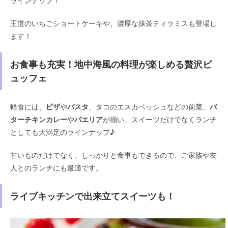
ラインナップ！
王道のいちごショートケーキや、濃厚な抹茶ティラミスも登場し
ます！
お食事も充実！地中海風の料理が楽しめる贅沢ビ
ュッフェ
軽食には、
ピザ
や
パスタ
、タコのエスカベッシュなどの前菜、
バ
ターチキンカレー
や
パエリア
が揃い、スイーツだけでなくランチ
としても大満足のラインナップ♪
甘いものだけでなく、しっかりと食事もできるので、ご家族や友
人とのランチにも最適です。
ライブキッチンで出来立てスイーツも！