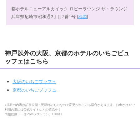
都ホテルニューアルカイック ロビーラウンジ ザ・ラウンジ
兵庫県尼崎市昭和通2丁目7番1号 [
地図
]
神戸以外の大阪、京都のホテルのいちごビュ
ッフェはこちら
大阪のいちごブッフェ
京都のいちごブッフェ
※掲載の内容は記事公開・更新時のものなので変更されている場合があります。お出かけやご
利用の際には公式サイトなどの確認を！
情報提供：一休.comレストラン、Ozmall