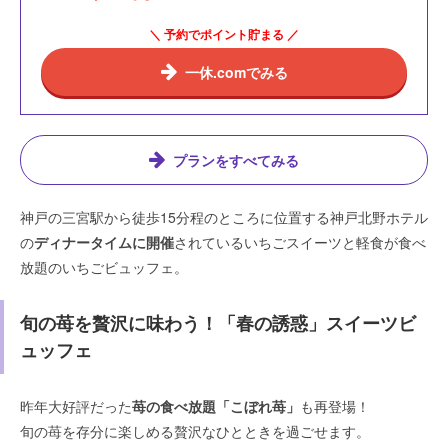
＼ 予約でポイント貯まる ／
一休.comでみる
プランをすべてみる
神戸の三宮駅から徒歩15分程のところに位置する神戸北野ホテル
の
ディナータイムに開催
されているいちごスイーツと軽食が食べ
放題のいちごビュッフェ。
旬の苺を贅沢に味わう！「春の誘惑」スイーツビ
ュッフェ
昨年大好評だった
苺の食べ放題「こぼれ苺」
も再登場！
旬の苺を存分に楽しめる贅沢なひとときを過ごせます。