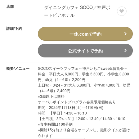
店舗
ダイニングカフェ SOCO／神戸ポ
ートピアホテル
詳細/予約
一休.comで予約
公式サイトで予約
概要/メニュー
SOCOスイーツブッフェ～神戸いちごsweets博覧会～
料金 平日大人 6,300円、学生 5,500円、小学生 3,800
円、幼児（4～6歳）2,200円
土日祝・3/24～31大人 6,800円、小学生 4,000円、幼児
（4～6歳）2,400円
※3歳以下は無料
オーバルポイントプログラム会員限定価格あり
期間 2025年1月18日(土)～4月6日(日)
時間 【平日】14:30～16:10
【土日祝、3/24～31】12:00～13:40／14:30～16:10
※食事時間は100分制
※開始15分前より会場をオープンし、撮影タイムが設け
られます