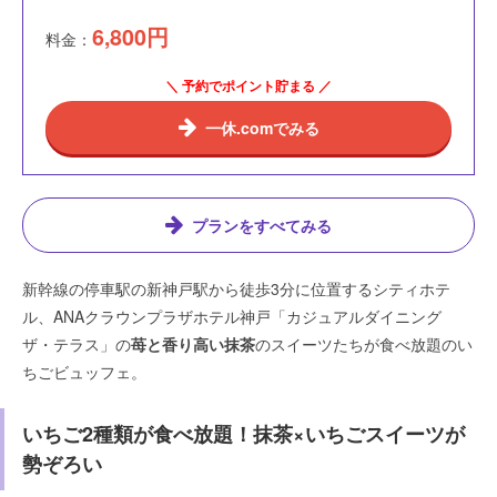
6,800
円
料金：
＼ 予約でポイント貯まる ／
一休.comでみる
プランをすべてみる
新幹線の停車駅の新神戸駅から徒歩3分に位置するシティホテ
ル、ANAクラウンプラザホテル神戸「カジュアルダイニング
ザ・テラス」の
苺と香り高い抹茶
のスイーツたちが食べ放題のい
ちごビュッフェ。
いちご2種類が食べ放題！抹茶×いちごスイーツが
勢ぞろい