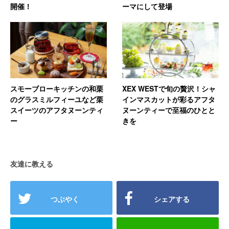
開催！
ーマにして登場
スモーブローキッチンの和栗
XEX WESTで旬の贅沢！シャ
のグラスミルフィーユなど栗
インマスカットが彩るアフタ
スイーツのアフタヌーンティ
ヌーンティーで至福のひとと
ー
きを
友達に教える
つぶやく
シェアする