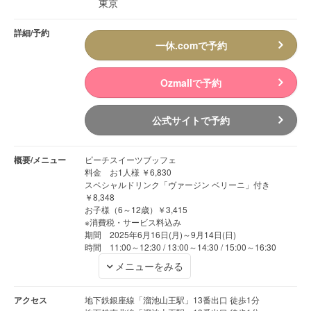
東京
詳細/予約
一休.comで予約
Ozmallで予約
公式サイトで予約
概要/メニュー
ピーチスイーツブッフェ
料金 お1人様 ￥6,830
スペシャルドリンク「ヴァージン ベリーニ」付き
￥8,348
お子様（6～12歳）￥3,415
※消費税・サービス料込み
期間 2025年6月16日(月)～9月14日(日)
時間 11:00～12:30 / 13:00～14:30 / 15:00～16:30
メニューをみる
アクセス
地下鉄銀座線「溜池山王駅」13番出口 徒歩1分