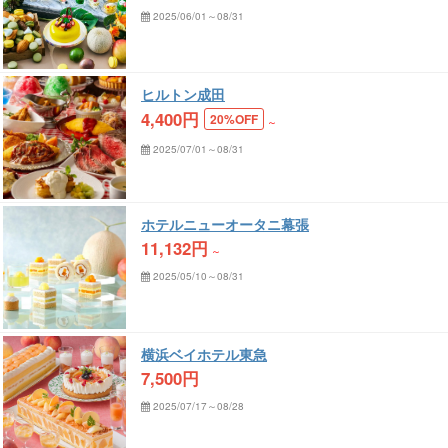
2025/06/01～08/31
ヒルトン成田
4,400
円
20%OFF
～
2025/07/01～08/31
ホテルニューオータニ幕張
11,132
円
～
2025/05/10～08/31
横浜ベイホテル東急
7,500
円
2025/07/17～08/28