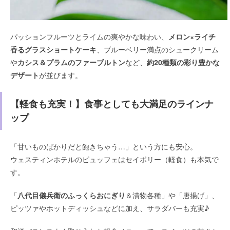
パッションフルーツとライムの爽やかな味わい、
メロン×ライチ
香るグラスショートケーキ
、ブルーベリー満点のシュークリーム
や
カシス＆プラムのファーブルトン
など、
約20種類の彩り豊かな
デザート
が並びます。
【軽食も充実！】食事としても大満足のラインナ
ップ
「甘いものばかりだと飽きちゃう…」という方にも安心。
ウェスティンホテルのビュッフェはセイボリー（軽食）も本気で
す。
「
八代目儀兵衛のふっくらおにぎり
＆漬物各種」や「唐揚げ」、
ピッツァやホットディッシュなどに加え、サラダバーも充実♪