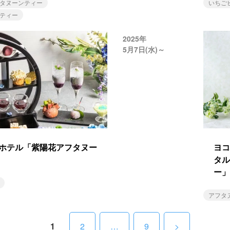
タヌーンティー
いちご
ティー
2025年
5月7日(水)～
ホテル「紫陽花アフタヌー
ヨコ
タル
ー」
アフタ
1
2
…
9
>