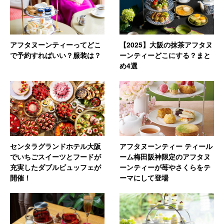
アフタヌーンティーってどこ
【2025】大阪の抹茶アフタヌ
で予約すればいい？服装は？
ーンティーどこにする？まと
め4選
センタラグランドホテル大阪
アフタヌーンティー ティール
でいちごスイーツとフードが
ーム梅田阪神限定のアフタヌ
充実したダブルビュッフェが
ーンティーが苺やさくらをテ
開催！
ーマにして登場