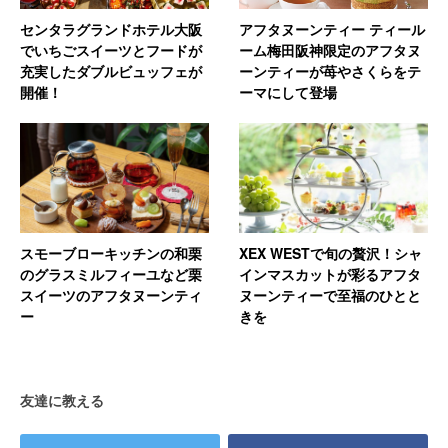
センタラグランドホテル大阪
アフタヌーンティー ティール
でいちごスイーツとフードが
ーム梅田阪神限定のアフタヌ
充実したダブルビュッフェが
ーンティーが苺やさくらをテ
開催！
ーマにして登場
スモーブローキッチンの和栗
XEX WESTで旬の贅沢！シャ
のグラスミルフィーユなど栗
インマスカットが彩るアフタ
スイーツのアフタヌーンティ
ヌーンティーで至福のひとと
ー
きを
友達に教える