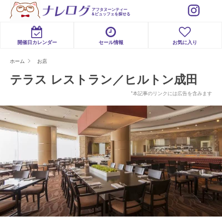
アフタヌーンティー
&ビュッフェを探せる
開催日カレンダー
セール情報
お気に入り
ホーム
お店
テラス レストラン／ヒルトン成田
*本記事のリンクには広告を含みます