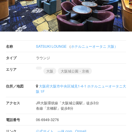
名称
SATSUKI LOUNGE
（
ホテルニューオータニ 大阪）
タイプ
ラウンジ
エリア
大阪
大阪城公園・京橋
住所／地図
大阪府大阪市中央区城見1-4-1 ホテルニューオータニ大
阪 1F
アクセス
JR大阪環状線「大阪城公園駅」徒歩3分
各線「京橋駅」徒歩8分
電話番号
06-6949-3276
リンク
公式サイト
一休.com
Ozmall