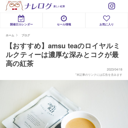
楽しい紅茶
開催日カレンダー
セール情報
お気に入り
ホーム
ブログ
【おすすめ】amsu teaのロイヤルミ
ルクティーは濃厚な深みとコクが最
高の紅茶
2023/04/18
*本記事のリンクには広告を含みます