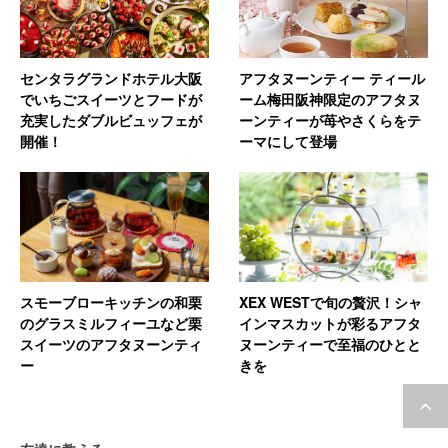
センタラグランドホテル大阪
アフタヌーンティー ティール
でいちごスイーツとフードが
ーム梅田阪神限定のアフタヌ
充実したダブルビュッフェが
ーンティーが苺やさくらをテ
開催！
ーマにして登場
スモーブローキッチンの和栗
XEX WESTで旬の贅沢！シャ
のグラスミルフィーユなど栗
インマスカットが彩るアフタ
スイーツのアフタヌーンティ
ヌーンティーで至福のひとと
ー
きを