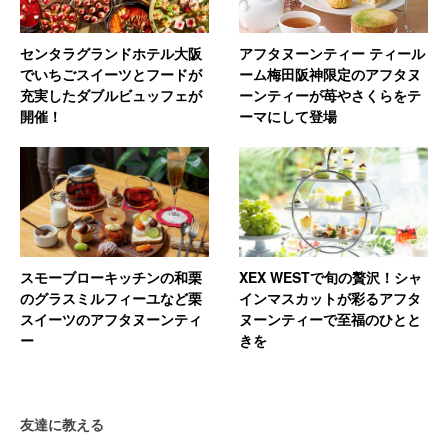
センタラグランドホテル大阪
アフタヌーンティー ティール
でいちごスイーツとフードが
ーム梅田阪神限定のアフタヌ
充実したダブルビュッフェが
ーンティーが苺やさくらをテ
開催！
ーマにして登場
スモーブローキッチンの和栗
XEX WESTで旬の贅沢！シャ
のグラスミルフィーユなど栗
インマスカットが彩るアフタ
スイーツのアフタヌーンティ
ヌーンティーで至福のひとと
ー
きを
友達に教える