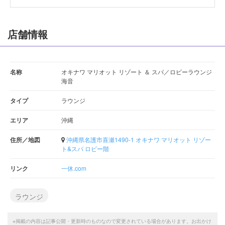
店舗情報
名称
オキナワ マリオット リゾート ＆ スパ／ロビーラウンジ
海音
タイプ
ラウンジ
エリア
沖縄
住所／地図
沖縄県名護市喜瀬1490-1 オキナワ マリオット リゾー
ト&スパ ロビー階
リンク
一休.com
ラウンジ
※掲載の内容は記事公開・更新時のものなので変更されている場合があります。お出かけ