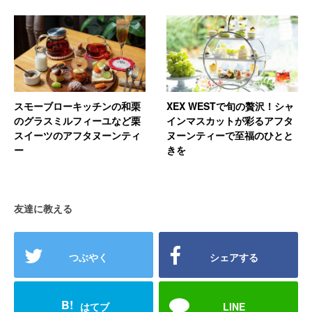
スモーブローキッチンの和栗
XEX WESTで旬の贅沢！シャ
のグラスミルフィーユなど栗
インマスカットが彩るアフタ
スイーツのアフタヌーンティ
ヌーンティーで至福のひとと
ー
きを
友達に教える
つぶやく
シェアする
B!
はてブ
LINE