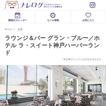
アフタヌーンティー
&ビュッフェを探せる
開催日カレンダー
セール情報
お気に入り
ホーム
お店
ラウンジ＆バー グラン・ブルー／ホ
テル ラ・スイート神戸ハーバーラン
ド
*本記事のリンクには広告を含みます