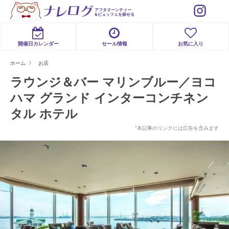
アフタヌーンティー
&ビュッフェを探せる
開催日カレンダー
セール情報
お気に入り
ホーム
お店
ラウンジ＆バー マリンブルー／ヨコ
ハマ グランド インターコンチネン
タル ホテル
*本記事のリンクには広告を含みます