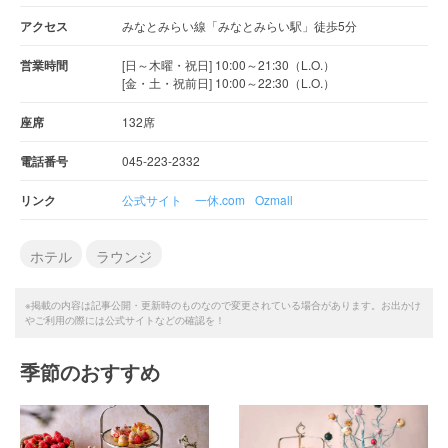
アクセス
みなとみらい線「みなとみらい駅」徒歩5分
営業時間
[日～木曜・祝日] 10:00～21:30（L.O.）
[金・土・祝前日] 10:00～22:30（L.O.）
座席
132席
電話番号
045-223-2332
リンク
公式サイト
一休.com
Ozmall
ホテル
ラウンジ
※掲載の内容は記事公開・更新時のものなので変更されている場合があります。お出かけ
やご利用の際には公式サイトなどの確認を！
季節のおすすめ