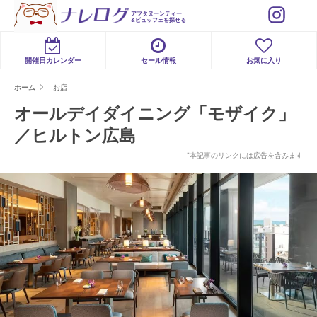
アフタヌーンティー
&ビュッフェを探せる
開催日カレンダー
セール情報
お気に入り
ホーム
お店
オールデイダイニング「モザイク」
／ヒルトン広島
*本記事のリンクには広告を含みます