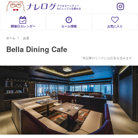
アフタヌーンティー
&ビュッフェを探せる
開催日カレンダー
セール情報
お気に入り
ホーム
お店
Bella Dining Cafe
*本記事のリンクには広告を含みます