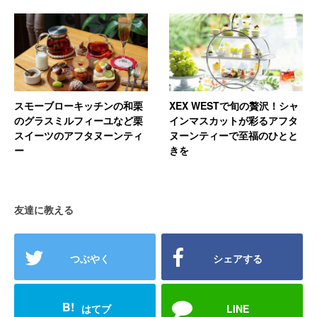
スモーブローキッチンの和栗
XEX WESTで旬の贅沢！シャ
のグラスミルフィーユなど栗
インマスカットが彩るアフタ
スイーツのアフタヌーンティ
ヌーンティーで至福のひとと
ー
きを
友達に教える
つぶやく
シェアする
B!
はてブ
LINE