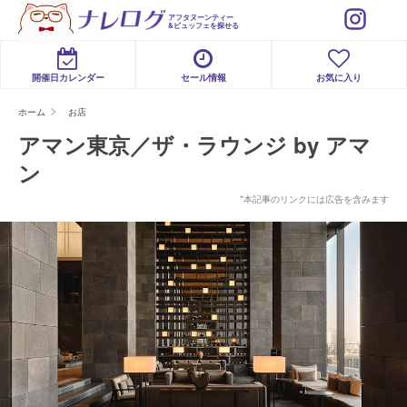
アフタヌーンティー
&ビュッフェを探せる
開催日カレンダー
セール情報
お気に入り
ホーム
お店
アマン東京／ザ・ラウンジ by アマ
ン
*本記事のリンクには広告を含みます