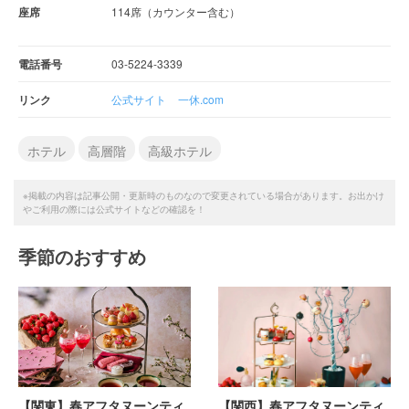
座席
114席（カウンター含む）
電話番号
03-5224-3339
リンク
公式サイト
一休.com
ホテル
高層階
高級ホテル
※掲載の内容は記事公開・更新時のものなので変更されている場合があります。お出かけ
やご利用の際には公式サイトなどの確認を！
季節のおすすめ
【関東】春アフタヌーンティ
【関西】春アフタヌーンティ