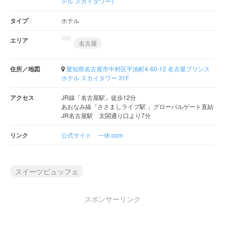
テル スカイタワー）
タイプ
ホテル
エリア
名古屋
住所／地図
愛知県名古屋市中村区平池町4-60-12 名古屋プリンス
ホテル スカイタワー 31F
アクセス
JR線「名古屋駅」徒歩12分
あおなみ線「ささましライブ駅 」グローバルゲート直結
JR名古屋駅 太閤通り口より7分
リンク
公式サイト
一休.com
スイーツビュッフェ
スポンサーリンク