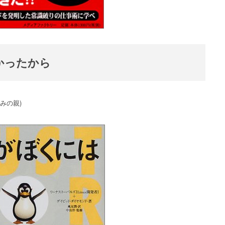
かったから
生みの親)