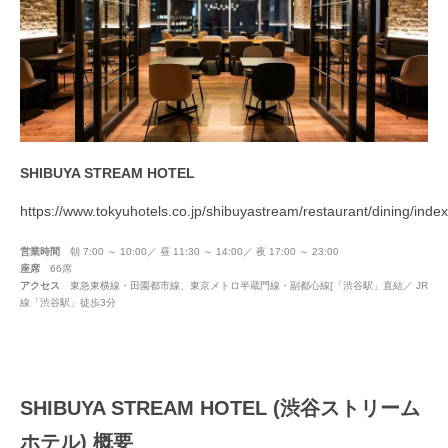
SHIBUYA STREAM HOTEL
https://www.tokyuhotels.co.jp/shibuyastream/restaurant/dining/index
営業時間
朝 7:00 ～ 10:00／ 昼 11:30 ～ 14:00／ 夜 17:00 ～ 23:00
座席
66席
アクセス
東急東横線・田園都市線、東京メトロ半蔵門線・副都心線[「渋谷駅」直結／ JR
線「渋谷駅」徒歩3分
SHIBUYA STREAM HOTEL (渋谷ストリーム
ホテル) 概要