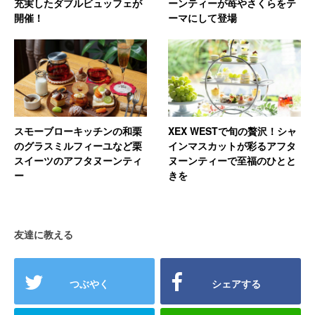
充実したダブルビュッフェが
ーンティーが苺やさくらをテ
開催！
ーマにして登場
スモーブローキッチンの和栗
XEX WESTで旬の贅沢！シャ
のグラスミルフィーユなど栗
インマスカットが彩るアフタ
スイーツのアフタヌーンティ
ヌーンティーで至福のひとと
ー
きを
友達に教える
つぶやく
シェアする