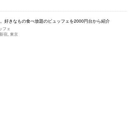
選。好きなもの食べ放題のビュッフェを2000円台から紹介
ッフェ
新宿
,
東京