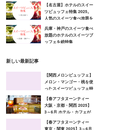
すぐ予約
【名古屋】ホテルのスイー
ツビュッフェ特集 2025。
人気のスイーツ食べ放題を
今すぐ予約
兵庫・神戸のスイーツ食べ
放題のホテルのスイーツブ
ッフェを総特集
新しい最新記事
【関西メロンビュッフェ】
メロン・マンゴー・桃を使
ったスイーツビュッフェ特
集 2025！大阪・京都・兵
【春アフタヌーンティー
庫
大阪・京都・関西 2025】
3～6月 ホテル・カフェが
趣向を凝らした旬のアフタ
【春アフタヌーンティー
ヌーンティー
東京・関東 2025】3～6月