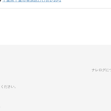
千葉県千葉市美浜区ひび野2-10-1
ナレログに
てください。
す