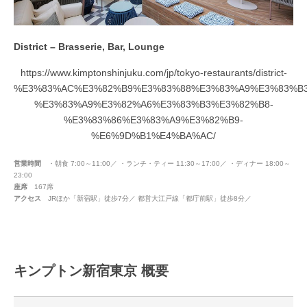
District – Brasserie, Bar, Lounge
https://www.kimptonshinjuku.com/jp/tokyo-restaurants/district-
%E3%83%AC%E3%82%B9%E3%83%88%E3%83%A9%E3%83%B3
%E3%83%A9%E3%82%A6%E3%83%B3%E3%82%B8-
%E3%83%86%E3%83%A9%E3%82%B9-
%E6%9D%B1%E4%BA%AC/
営業時間
・朝食 7:00～11:00／ ・ランチ・ティー 11:30～17:00／ ・ディナー 18:00～
23:00
座席
167席
アクセス
JRほか「新宿駅」徒歩7分／ 都営大江戸線「都庁前駅」徒歩8分／
キンプトン新宿東京 概要