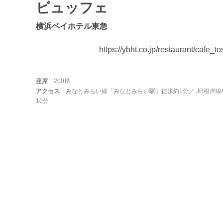
ビュッフェ
横浜ベイホテル東急
https://ybht.co.jp/restaurant/cafe_t
座席
200席
アクセス
みなとみらい線「みなとみらい駅」徒歩約1分／ JR根岸線
10分