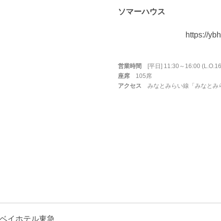
ソマーハウス
https://yb
営業時間
[平日] 11:30～16:00 (L.O.16
座席
105席
アクセス
みなとみらい線「みなとみら
ベイホテル東急