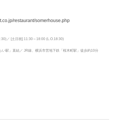
ht.co.jp/restaurant/somerhouse.php
:30)／ [土日祝] 11:30～18:00 (L.O.18:30)
い駅」直結／ JR線、横浜市営地下鉄「桜木町駅」徒歩約10分