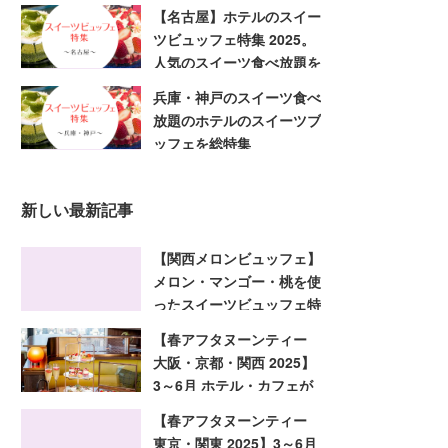
すぐ予約
【名古屋】ホテルのスイー
ツビュッフェ特集 2025。
人気のスイーツ食べ放題を
今すぐ予約
兵庫・神戸のスイーツ食べ
放題のホテルのスイーツブ
ッフェを総特集
新しい最新記事
【関西メロンビュッフェ】
メロン・マンゴー・桃を使
ったスイーツビュッフェ特
集 2025！大阪・京都・兵
【春アフタヌーンティー
庫
大阪・京都・関西 2025】
3～6月 ホテル・カフェが
趣向を凝らした旬のアフタ
【春アフタヌーンティー
ヌーンティー
東京・関東 2025】3～6月