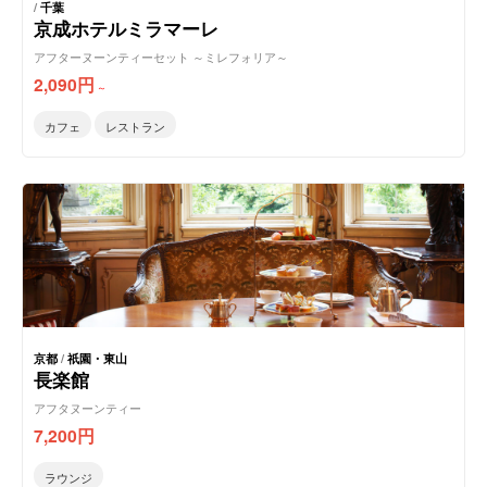
/
千葉
京成ホテルミラマーレ
アフターヌーンティーセット ～ミレフォリア～
2,090
円
～
カフェ
レストラン
京都
/
祇園・東山
長楽館
アフタヌーンティー
7,200
円
ラウンジ