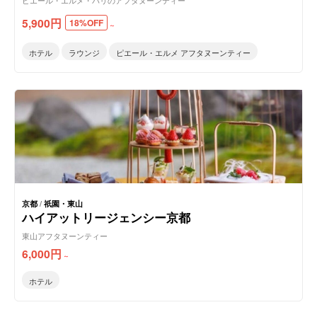
ピエール・エルメ・パリのアフタヌーンティー
5,900
円
18%OFF
～
ホテル
ラウンジ
ピエール・エルメ アフタヌーンティー
京都
/
祇園・東山
ハイアットリージェンシー京都
東山アフタヌーンティー
6,000
円
～
ホテル