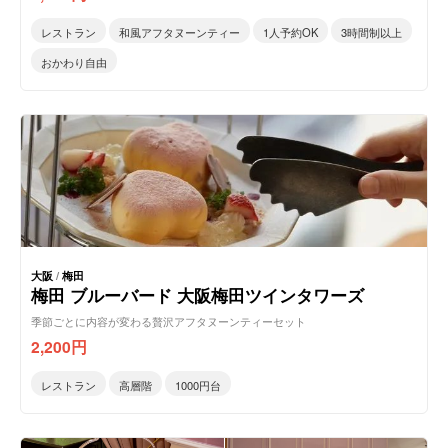
レストラン
和風アフタヌーンティー
1人予約OK
3時間制以上
おかわり自由
大阪
/
梅田
梅田 ブルーバード 大阪梅田ツインタワーズ
季節ごとに内容が変わる贅沢アフタヌーンティーセット
2,200
円
レストラン
高層階
1000円台