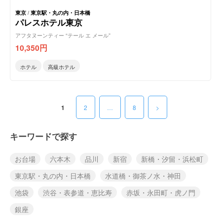
東京
/
東京駅・丸の内・日本橋
パレスホテル東京
アフタヌーンティー “テール エ メール”
10,350
円
ホテル
高級ホテル
1
2
…
8
>
キーワードで探す
お台場
六本木
品川
新宿
新橋・汐留・浜松町
東京駅・丸の内・日本橋
水道橋・御茶ノ水・神田
池袋
渋谷・表参道・恵比寿
赤坂・永田町・虎ノ門
銀座