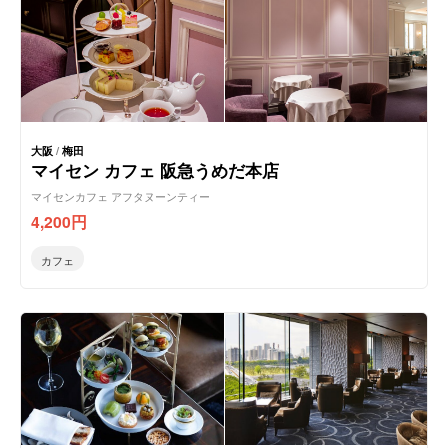
大阪
/
梅田
マイセン カフェ 阪急うめだ本店
マイセンカフェ アフタヌーンティー
4,200
円
カフェ