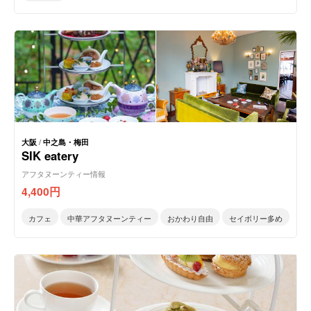
大阪
/
中之島・梅田
SIK eatery
アフタヌーンティー情報
4,400
円
カフェ
中華アフタヌーンティー
おかわり自由
セイボリー多め