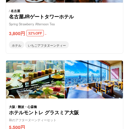
/
名古屋
名古屋JRゲートタワーホテル
Spring Strawberry Afternoon Tea
3,800
円
32%OFF
～
ホテル
いちごアフタヌーンティー
大阪
/
難波・心斎橋
ホテルモントレ グラスミア大阪
和のアフターヌーンティーセット
5,500
円