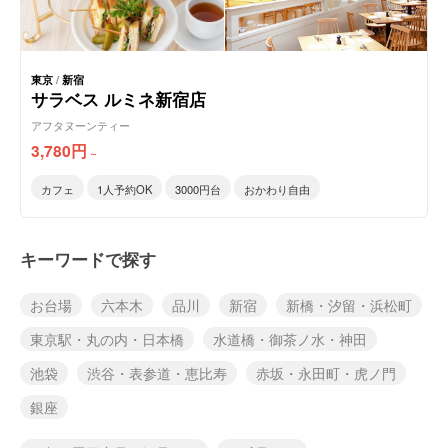
東京
/
新宿
サラベス ルミネ新宿店
アフタヌーンティー
3,780
円
～
カフェ
1人予約OK
3000円台
おかわり自由
キーワードで探す
お台場
六本木
品川
新宿
新橋・汐留・浜松町
東京駅・丸の内・日本橋
水道橋・御茶ノ水・神田
池袋
渋谷・表参道・恵比寿
赤坂・永田町・虎ノ門
銀座