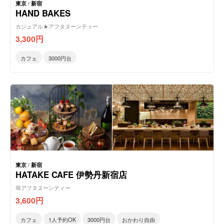
東京
/
新宿
HAND BAKES
カジュアル★アフタヌーンティー
3,300
円
カフェ
3000円台
東京
/
新宿
HATAKE CAFE 伊勢丹新宿店
苺アフタヌーンティー
3,600
円
カフェ
1人予約OK
3000円台
おかわり自由