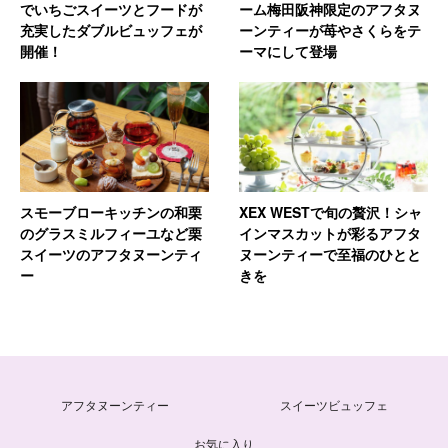
でいちごスイーツとフードが
ーム梅田阪神限定のアフタヌ
充実したダブルビュッフェが
ーンティーが苺やさくらをテ
開催！
ーマにして登場
スモーブローキッチンの和栗
XEX WESTで旬の贅沢！シャ
のグラスミルフィーユなど栗
インマスカットが彩るアフタ
スイーツのアフタヌーンティ
ヌーンティーで至福のひとと
ー
きを
アフタヌーンティー
スイーツビュッフェ
お気に入り