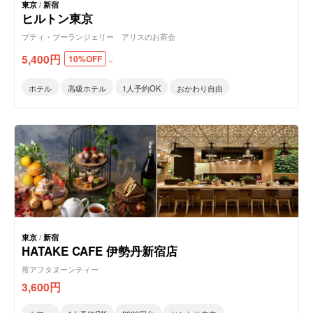
東京
/
新宿
ヒルトン東京
プティ・ブーランジェリー アリスのお茶会
5,400
円
10%OFF
～
ホテル
高級ホテル
1人予約OK
おかわり自由
東京
/
新宿
HATAKE CAFE 伊勢丹新宿店
苺アフタヌーンティー
3,600
円