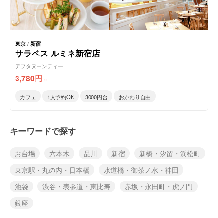
東京
/
新宿
サラベス ルミネ新宿店
アフタヌーンティー
3,780
円
～
カフェ
1人予約OK
3000円台
おかわり自由
キーワードで探す
お台場
六本木
品川
新宿
新橋・汐留・浜松町
東京駅・丸の内・日本橋
水道橋・御茶ノ水・神田
池袋
渋谷・表参道・恵比寿
赤坂・永田町・虎ノ門
銀座