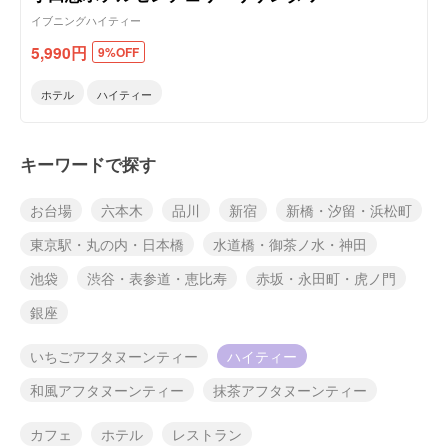
イブニングハイティー
5,990
円
9%OFF
ホテル
ハイティー
キーワードで探す
お台場
六本木
品川
新宿
新橋・汐留・浜松町
東京駅・丸の内・日本橋
水道橋・御茶ノ水・神田
池袋
渋谷・表参道・恵比寿
赤坂・永田町・虎ノ門
銀座
いちごアフタヌーンティー
ハイティー
和風アフタヌーンティー
抹茶アフタヌーンティー
カフェ
ホテル
レストラン