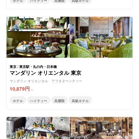
ホテル
ハイティー
高層階
高級ホテル
東京
/
東京駅・丸の内・日本橋
マンダリン オリエンタル 東京
マンダリン オリエンタル アフタヌーンティー
10,879
円
～
ホテル
ハイティー
高層階
高級ホテル