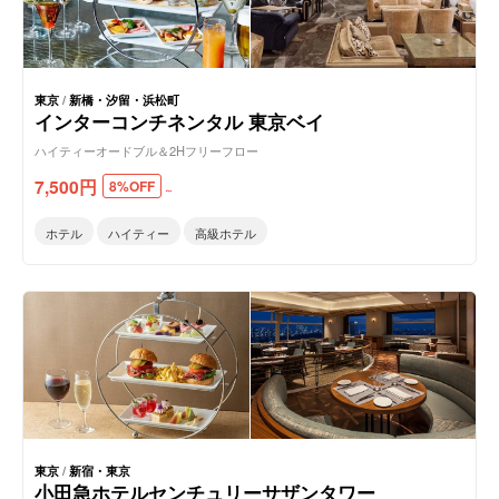
東京
/
新橋・汐留・浜松町
インターコンチネンタル 東京ベイ
ハイティーオードブル＆2Hフリーフロー
7,500
円
8%OFF
～
ホテル
ハイティー
高級ホテル
東京
/
新宿・東京
小田急ホテルセンチュリーサザンタワー