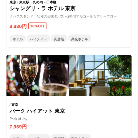
東京
/
東京駅・丸の内・日本橋
シャングリ・ラ ホテル 東京
タパススタンド！10種の美味タパス＋2時間アルコールもフリーフロー
8,880
円
10%OFF
ホテル
ハイティー
高層階
高級ホテル
/
東京
パーク ハイアット 東京
Peak of Joy
7,969
円