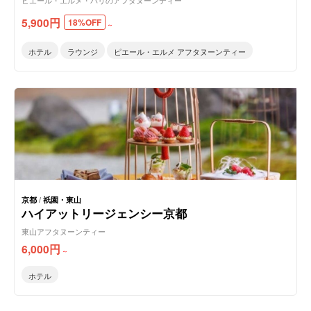
ピエール・エルメ・パリのアフタヌーンティー
5,900
円
18%OFF
～
ホテル
ラウンジ
ピエール・エルメ アフタヌーンティー
京都
/
祇園・東山
ハイアットリージェンシー京都
東山アフタヌーンティー
6,000
円
～
ホテル