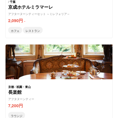
/
千葉
京成ホテルミラマーレ
アフターヌーンティーセット ～ミレフォリア～
2,090
円
～
カフェ
レストラン
京都
/
祇園・東山
長楽館
アフタヌーンティー
7,200
円
ラウンジ