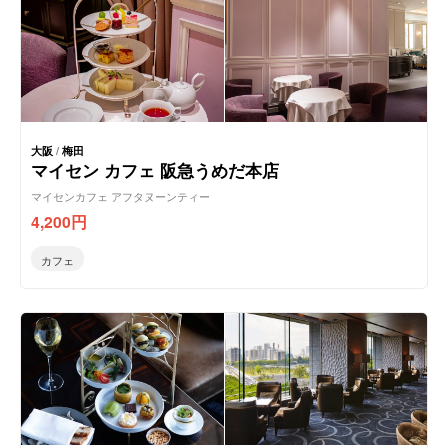
大阪
/
梅田
マイセン カフェ 阪急うめだ本店
マイセンカフェ アフタヌーンティー
4,200
円
カフェ