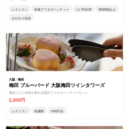
レストラン
和風アフタヌーンティー
1人予約OK
3時間制以上
おかわり自由
大阪
/
梅田
梅田 ブルーバード 大阪梅田ツインタワーズ
季節ごとに内容が変わる贅沢アフタヌーンティーセット
2,200
円
レストラン
高層階
1000円台