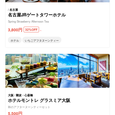
/
名古屋
名古屋JRゲートタワーホテル
Spring Strawberry Afternoon Tea
3,800
円
32%OFF
～
ホテル
いちごアフタヌーンティー
大阪
/
難波・心斎橋
ホテルモントレ グラスミア大阪
和のアフターヌーンティーセット
5,500
円