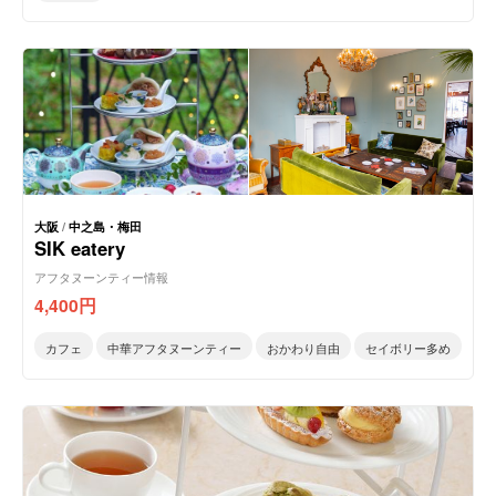
大阪
/
中之島・梅田
SIK eatery
アフタヌーンティー情報
4,400
円
カフェ
中華アフタヌーンティー
おかわり自由
セイボリー多め