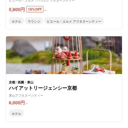
ピエール・エルメ・パリのアフタヌーンティー
5,900
円
18%OFF
～
ホテル
ラウンジ
ピエール・エルメ アフタヌーンティー
京都
/
祇園・東山
ハイアットリージェンシー京都
東山アフタヌーンティー
6,000
円
～
ホテル