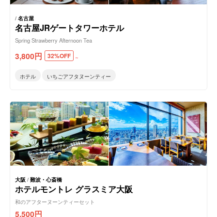
/
名古屋
名古屋JRゲートタワーホテル
Spring Strawberry Afternoon Tea
3,800
円
32%OFF
～
ホテル
いちごアフタヌーンティー
大阪
/
難波・心斎橋
ホテルモントレ グラスミア大阪
和のアフターヌーンティーセット
5,500
円