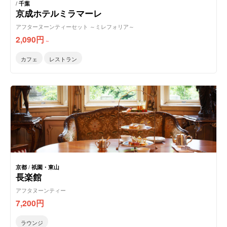
/
千葉
京成ホテルミラマーレ
アフターヌーンティーセット ～ミレフォリア～
2,090
円
～
カフェ
レストラン
京都
/
祇園・東山
長楽館
アフタヌーンティー
7,200
円
ラウンジ