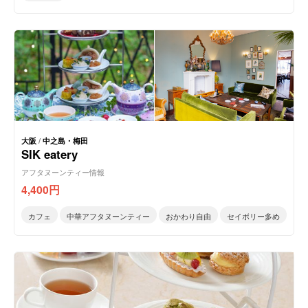
大阪
/
中之島・梅田
SIK eatery
アフタヌーンティー情報
4,400
円
カフェ
中華アフタヌーンティー
おかわり自由
セイボリー多め