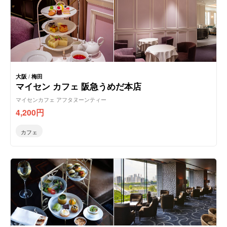
大阪
/
梅田
マイセン カフェ 阪急うめだ本店
マイセンカフェ アフタヌーンティー
4,200
円
カフェ