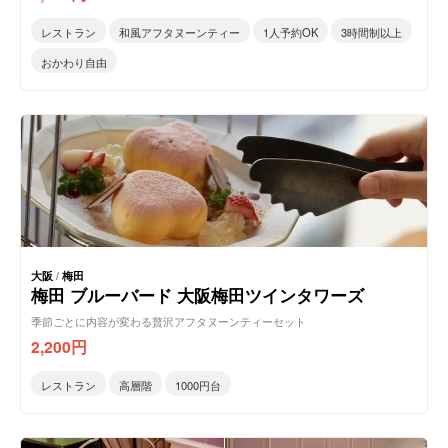
レストラン
和風アフタヌーンティー
1人予約OK
3時間制以上
おかわり自由
大阪
/
梅田
梅田 ブルーバード 大阪梅田ツインタワーズ
季節ごとに内容が変わる贅沢アフタヌーンティーセット
2,200
円
レストラン
高層階
1000円台