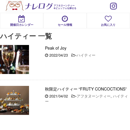
アフタヌーンティー
&ビュッフェを探せる
開催日カレンダー
セール情報
お気に入り
ハイティー 一覧
Peak of Joy
2022/04/23
-
ハイティー
秋限定ハイティー “FRUTY CONCOCTIONS”
2021/04/02
-
アフタヌーンティー
,
ハイティ
ー